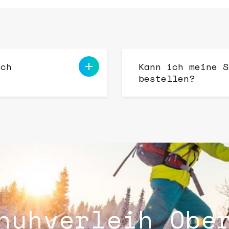
uch
Kann ich meine S
bestellen?
huhverleih Obe