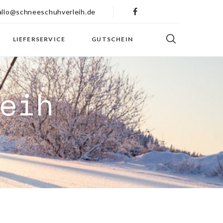
allo@schneeschuhverleih.de
LIEFERSERVICE
GUTSCHEIN
eih