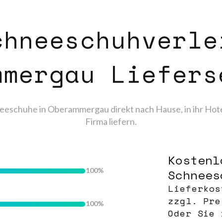
chneeschuhverle
mmergau Liefers
neeschuhe in Oberammergau direkt nach Hause, in ihr Hotel
Firma liefern.
Kostenl
100
Schnees
Lieferkos
zzgl. Pre
100
Oder Sie 