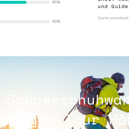
85
und Guide
Gerne unterbreit
45
 Schneeschuhwa
steiger Tour Hö