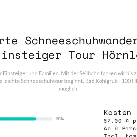
rte Schneeschuhwande
Einsteiger Tour Hörnl
r Einsteiger und Familien. Mit der Seilbahn fahren wir bis
e leichte Schneeschuhtour beginnt. Bad Kohlgrub - 100 H
möglich.
Kosten
90
67.00 € p
Ab 6 Pers
Incl. kom