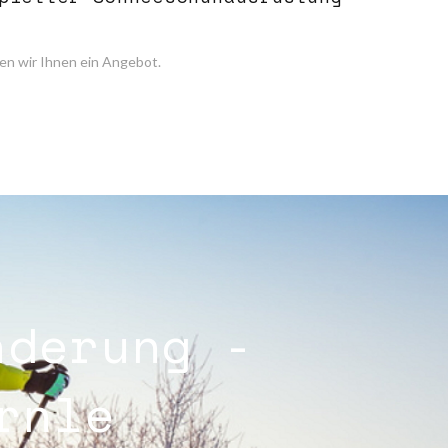
en wir Ihnen ein Angebot.
nderung -
rnle