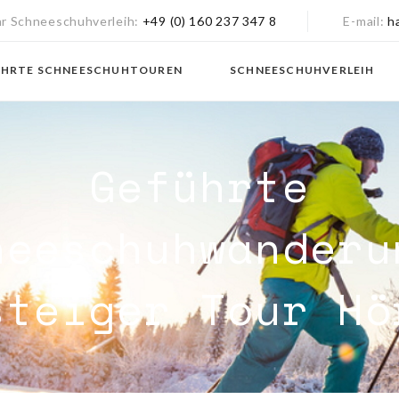
hr Schneeschuhverleih
+49 (0) 160 237 347 8
E-mail
h
ÜHRTE SCHNEESCHUHTOUREN
SCHNEESCHUHVERLEIH
Geführte
neeschuhwanderu
steiger Tour Hö