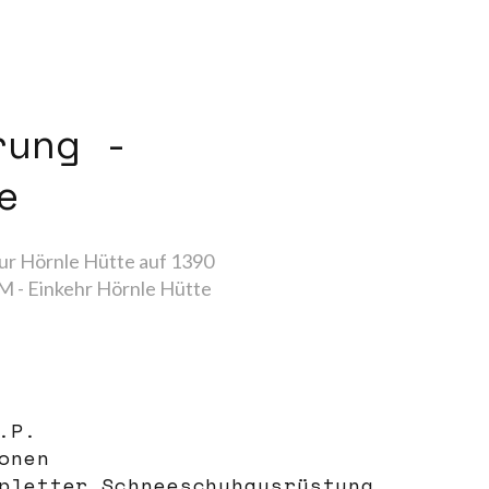
rung -
e
 zur Hörnle Hütte auf 1390
M - Einkehr Hörnle Hütte
.P.
onen
pletter Schneeschuhausrüstung